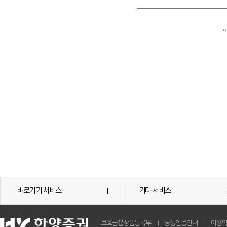
바로가기 서비스
기타 서비스
보호금융상품등록부
공동인증안내
이용