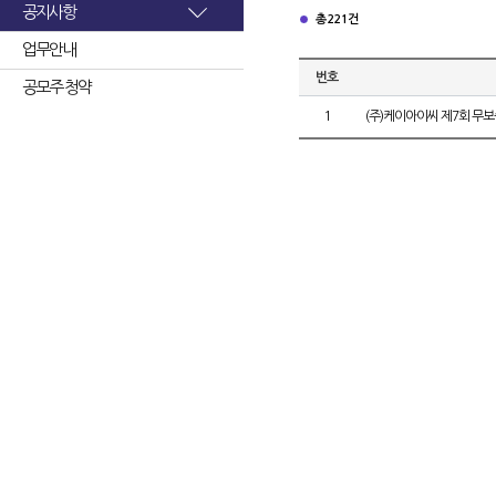
공지사항
총 221건
업무안내
번호
공모주 청약
1
(주)케이아이씨 제7회 무