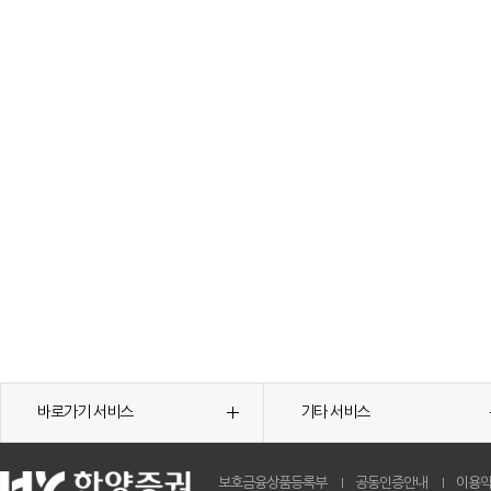
바로가기 서비스
기타 서비스
보호금융상품등록부
공동인증안내
이용