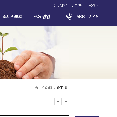
KOR
SITE MAP
인증센터
1588 - 2145
소비자보호
ESG 경영
기업금융
공지사항