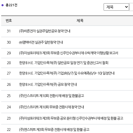
총 221건
번호
제 목
31
(주)바른전자 실권주일반공모 청약 안내
30
㈜엠텍비젼 실권주 일반청약 안내
29
(주)미성포리테크 제3회 무보증 신주인수권부사채 수탁계약 이행상황 보고서
28
한양 B.H.E. 기업인수목적(주) 일반공모 일정 연기 및 증권신고서 철회
27
한양 B.H.E. 기업인수목적(주) 기업 IR(6/7) 및 수요예측(6/9~10) 일정안내
26
한양 B.H.E. 기업인수목적(주) 공모 청약 안내
25
(주)인스프리트 제10회 전환사채 배정 및 환불공고
24
(주)인스프리트 제10회 무보증 전환사채 청약 안내
23
(주)미성포리테크 제3회 무보증 공모 분리형 신주인수권부사채 배정 및 환불 공고
22
(주)엔스퍼트 제3회 무보증 전환사채 배정 및 환불 공고