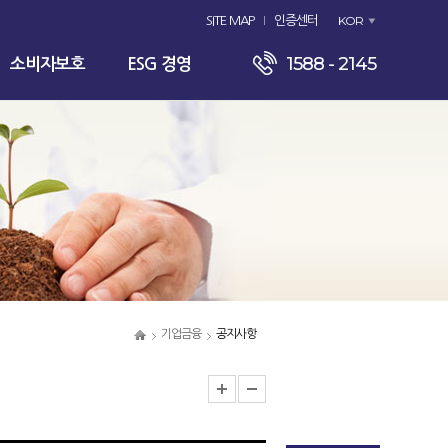
KOR
SITE MAP
인증센터
1588 - 2145
소비자보호
ESG 경영
기업금융
공지사항