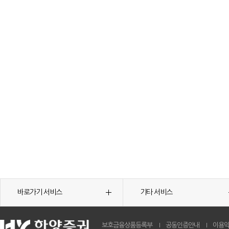
바로가기 서비스
기타 서비스
보호금융상품등록부
공동인증안내
이용