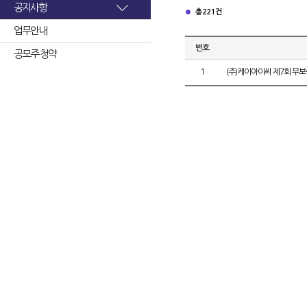
공지사항
총 221건
업무안내
번호
공모주 청약
1
(주)케이아이씨 제7회 무