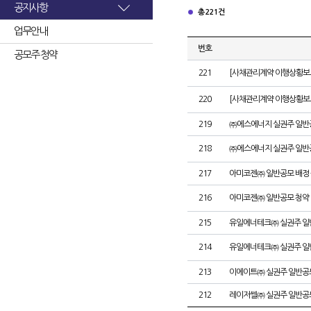
공지사항
총 221건
업무안내
번호
공모주 청약
221
[사채관리계약 이행상황보고
220
[사채관리계약 이행상황보고
219
㈜에스에너지 실권주 일반
218
㈜에스에너지 실권주 일반
217
아미코젠㈜ 일반공모 배정
216
아미코젠㈜ 일반공모 청약
215
유일에너테크㈜ 실권주 일
214
유일에너테크㈜ 실권주 일
213
이에이트㈜ 실권주 일반공
212
레이저쎌㈜ 실권주 일반공