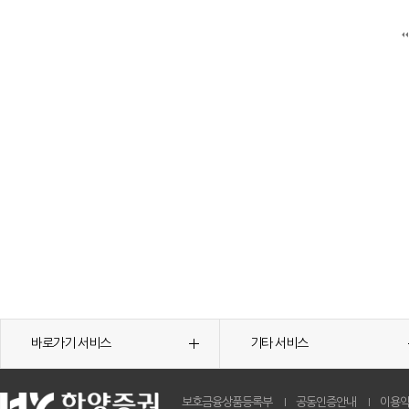
바로가기 서비스
기타 서비스
보호금융상품등록부
공동인증안내
이용