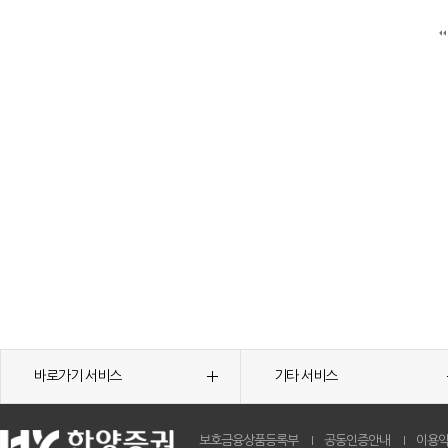
바로가기 서비스
기타 서비스
보호금융상품등록부
공동인증안내
이용