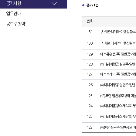
공지사항
총 221건
업무안내
번호
공모주 청약
131
[사채관리계약 이행상황보고
130
[사채관리계약 이행상황보고
129
에스퓨얼셀(주) 일반공모청
128
㈜티웨이항공 실권주 일반
127
에스트래픽(주) 일반공모청
126
㈜티웨이항공 실권주 일반
125
(주)코렌 일반공모청약 미
124
㈜티웨이홀딩스 제24회 
123
㈜티웨이홀딩스 제24회 
122
㈜한창 실권주 일반공모 배