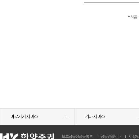
처음
바로가기 서비스
기타 서비스
보호금융상품등록부
공동인증안내
이용