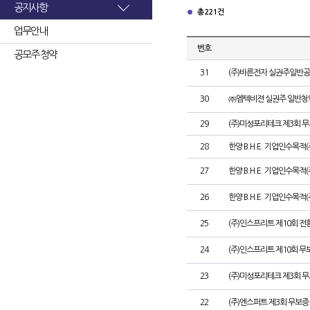
공지사항
총 221건
업무안내
번호
공모주 청약
31
(주)바른전자 실권주일반공
30
㈜엠텍비젼 실권주 일반청
29
(주)미성포리테크 제3회 
28
한양 B.H.E. 기업인수목적
27
한양 B.H.E. 기업인수목적(주
26
한양 B.H.E. 기업인수목적(
25
(주)인스프리트 제10회 전
24
(주)인스프리트 제10회 무
23
(주)미성포리테크 제3회 
22
(주)엔스퍼트 제3회 무보증