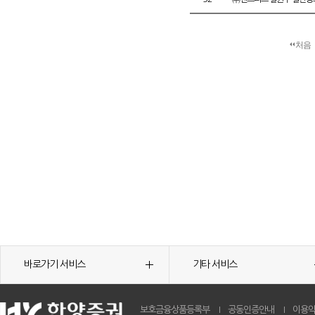
처음
바로가기 서비스
기타 서비스
보호금융상품등록부
공동인증안내
이용