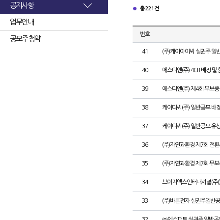
공지사항
총 221건
업무안내
번호
공모주 청약
41
(주)케이아이씨 실권주 일
40
에스디엔(주) 4CB 배정 및
39
에스디엔(주) 제4회 무보증
38
케이디씨(주) 일반공모 배
37
케이디씨(주) 일반공모 유
36
(주)자연과환경 제7회 전환
35
(주)자연과환경 제7회 무
34
브이지엑스인터내셔널(주()
33
(주)바른전자 실권주일반공
32
㈜엔스퍼트 실권주 일반공