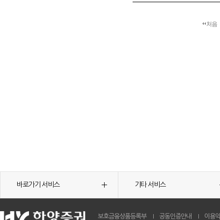
처음
바로가기 서비스
기타 서비스
보호금융상품등록부
공동인증안내
이용