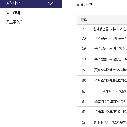
공지사항
총 221건
업무안내
번호
공모주 청약
71
현대상선 공모사채 사채권자
70
(주)스틸플라워 일반공모 
69
(주)스틸플라워 배정 및 
68
(주)스틸플라워 일반공모 
67
(주)네오디안테크놀로지 배
66
(주)네오디안테크놀로지 
65
페이퍼코리아(주) 제106
64
(종료) 페이퍼코리아(주) 
63
(주)솔고바이오메디칼 배정
62
현대상선㈜ 제186회 무보