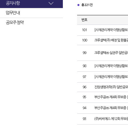
공지사항
총 221건
업무안내
번호
공모주 청약
101
[사채관리계약 이행상황보고
100
크루셜텍(주) 배정 및 환불
99
크루셜텍㈜ 실권주 일반공
98
[사채관리계약 이행상황보고
97
[사채관리계약 이행상황보고
96
진원생명과학(주) 일반공모
95
부산주공㈜ 제4회 무보증 
94
부산주공㈜ 제4회 무보증 
93
(주)씨씨에스 제12회 무