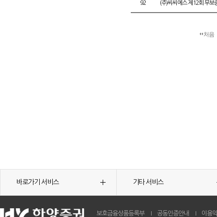
92
(주)씨씨에스 제12회 무
처음
바로가기 서비스
기타 서비스
보호금융상품등록부
공동인증안내
이용