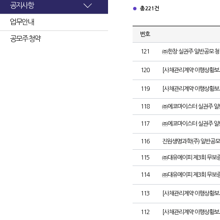
공지사항
총 221건
업무안내
번호
공모주 청약
121
㈜한창 실권주 일반공모 청
120
[사채관리계약 이행상황보고
119
[사채관리계약 이행상황보고
118
㈜에코마이스터 실권주 일
117
㈜에코마이스터 실권주 일
116
진원생명과학(주) 일반공모
115
㈜대유에이피 제3회 무보
114
㈜대유에이피 제3회 무보
113
[사채관리계약 이행상황보
112
[사채관리계약 이행상황보고