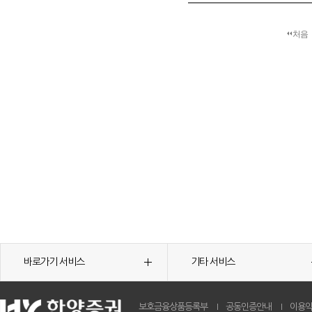
처음
바로가기 서비스
기타 서비스
보호금융상품등록부
공동인증안내
이용