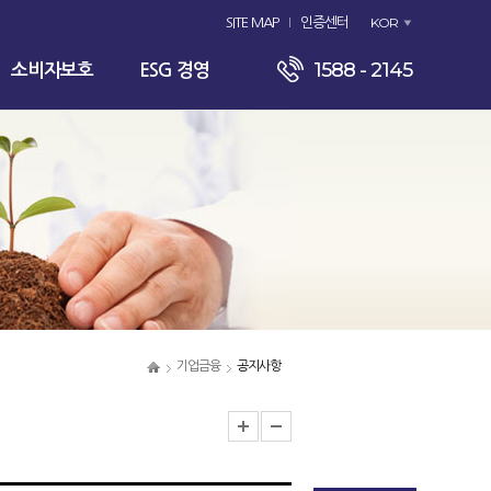
KOR
SITE MAP
인증센터
1588 - 2145
소비자보호
ESG 경영
기업금융
공지사항