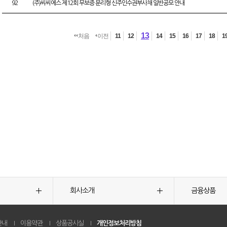
92
(주)씨씨에스 제12회 무보증 분리형 신주인수권부사채 일반공모 안내
13
처음
이전
11
12
14
15
16
17
18
1
회사소개
금융상품
안내
이용약관
상품공시실
개인정보처리방침