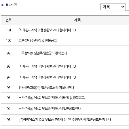
총 221건
번호
제 목
101
[사채관리계약 이행상황보고서] 현대케피코 3
100
크루셜텍(주) 배정 및 환불공고
99
크루셜텍㈜ 실권주 일반공모 청약안내
98
[사채관리계약 이행상황보고서] 현대케피코 3
97
[사채관리계약 이행상황보고서] 현대케피코 3
96
진원생명과학(주) 일반공모청약 미실시 안내
95
부산주공㈜ 제4회 무보증 전환사채 배정 및 환불공고
94
부산주공㈜ 제4회 무보증 전환사채 일반공모 안내
93
(주)씨씨에스 제12회 무보증 분리형 신주인수권부사채 일반공모 배정 안내