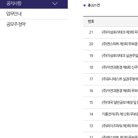
공지사항
총 221건
업무안내
번호
공모주 청약
21
(주)미성포리테크 제3회 
20
(주)엔스퍼트 제3회 무보
19
(주)미성포리테크 실권주일
18
(주)자연과환경 제6회 신
17
(주)유니테스트 실권주청약
16
(주)자연과환경 제6회 무
15
(주)대국 일반공모 배정 및
14
기륭전자(주) 제12회 무보
13
(주)와이즈파워 제3회 무보
12
(주)엔스퍼트 제2회 무보증