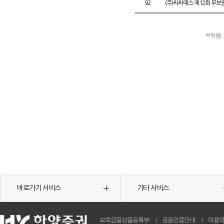
92
(주)씨씨에스 제12회 무
처음
바로가기 서비스
기타 서비스
보호금융상품등록부
공동인증안내
이용