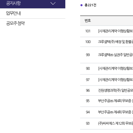
공지사항
총 221건
업무안내
번호
공모주 청약
101
[사채관리계약 이행상황보고
100
크루셜텍(주) 배정 및 환불
99
크루셜텍㈜ 실권주 일반공
98
[사채관리계약 이행상황보고
97
[사채관리계약 이행상황보고
96
진원생명과학(주) 일반공모
95
부산주공㈜ 제4회 무보증 
94
부산주공㈜ 제4회 무보증 
93
(주)씨씨에스 제12회 무