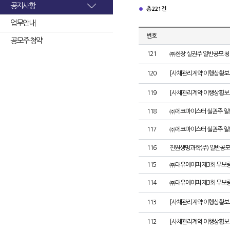
공지사항
총 221건
업무안내
번호
공모주 청약
121
㈜한창 실권주 일반공모 청
120
[사채관리계약 이행상황보고
119
[사채관리계약 이행상황보고
118
㈜에코마이스터 실권주 일
117
㈜에코마이스터 실권주 일
116
진원생명과학(주) 일반공모
115
㈜대유에이피 제3회 무보
114
㈜대유에이피 제3회 무보
113
[사채관리계약 이행상황보
112
[사채관리계약 이행상황보고