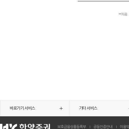
처음
바로가기 서비스
기타 서비스
보호금융상품등록부
공동인증안내
이용