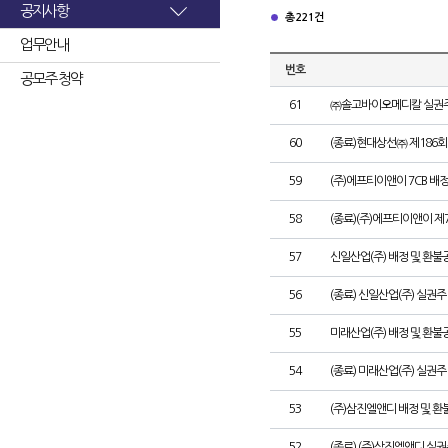
공지사항
총 221건
업무안내
번호
공모주 청약
61
㈜솔고바이오메디칼 실권주
60
(종료)현대상선㈜ 제186
59
(주)에프티이앤이 7CB 배
58
(종료)(주)에프티이앤이 
57
신일산업(주) 배정 및 환불
56
(종료) 신일산업(주) 실권
55
미래산업(주) 배정 및 환불
54
(종료) 미래산업(주) 실권
53
(주)삼진엘앤디 배정 및 
52
(종료) (주)삼진엘앤디 실