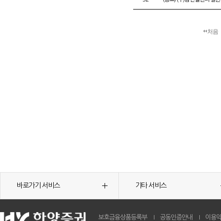
처음
바로가기 서비스
기타 서비스
보호금융상품등록부
공동인증안내
이용