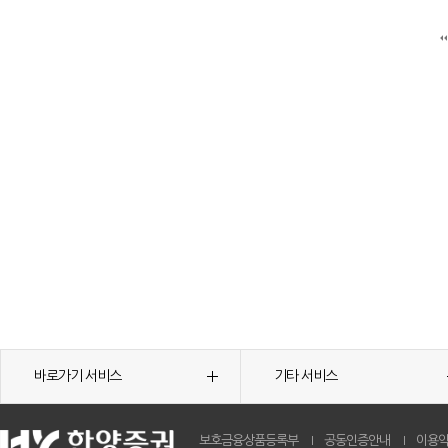
바로가기 서비스
기타 서비스
보호금융상품등록부
공동인증안내
이용