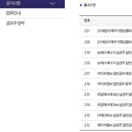
공지사항
총 221건
업무안내
번호
공모주 청약
221
[사채관리계약 이행상황보고
220
[사채관리계약 이행상황보고
219
㈜에스에너지 실권주 일반
218
㈜에스에너지 실권주 일반
217
아미코젠㈜ 일반공모 배정
216
아미코젠㈜ 일반공모 청약
215
유일에너테크㈜ 실권주 일
214
유일에너테크㈜ 실권주 일
213
이에이트㈜ 실권주 일반공
212
레이저쎌㈜ 실권주 일반공