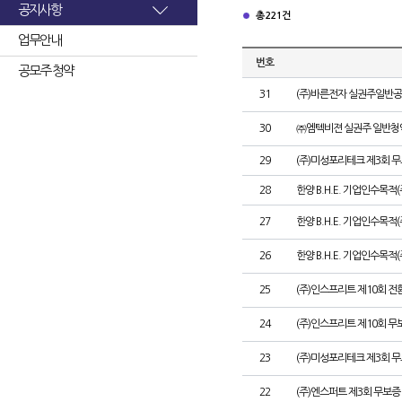
공지사항
총 221건
업무안내
번호
공모주 청약
31
(주)바른전자 실권주일반공
30
㈜엠텍비젼 실권주 일반청
29
(주)미성포리테크 제3회 
28
한양 B.H.E. 기업인수목적
27
한양 B.H.E. 기업인수목적(주
26
한양 B.H.E. 기업인수목적(
25
(주)인스프리트 제10회 전
24
(주)인스프리트 제10회 무
23
(주)미성포리테크 제3회 
22
(주)엔스퍼트 제3회 무보증