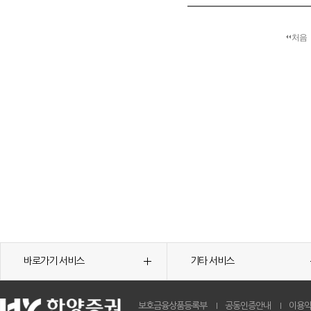
처음
바로가기 서비스
기타 서비스
보호금융상품등록부
공동인증안내
이용