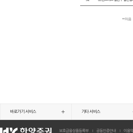
처음
바로가기 서비스
기타 서비스
보호금융상품등록부
공동인증안내
이용