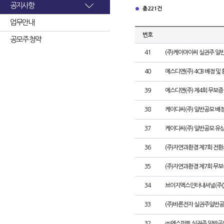
공지사항
총 221건
업무안내
번호
공모주 청약
41
(주)케이아이씨 실권주 일
40
에스디엔(주) 4CB 배정 및
39
에스디엔(주) 제4회 무보증
38
케이디씨(주) 일반공모 배
37
케이디씨(주) 일반공모 유
36
(주)자연과환경 제7회 전환
35
(주)자연과환경 제7회 무
34
브이지엑스인터내셔널(주()
33
(주)바른전자 실권주일반공
32
㈜엔스퍼트 실권주 일반공