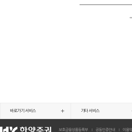
바로가기 서비스
기타 서비스
보호금융상품등록부
공동인증안내
이용