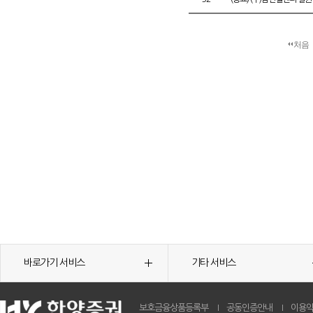
처음
바로가기 서비스
기타 서비스
보호금융상품등록부
공동인증안내
이용