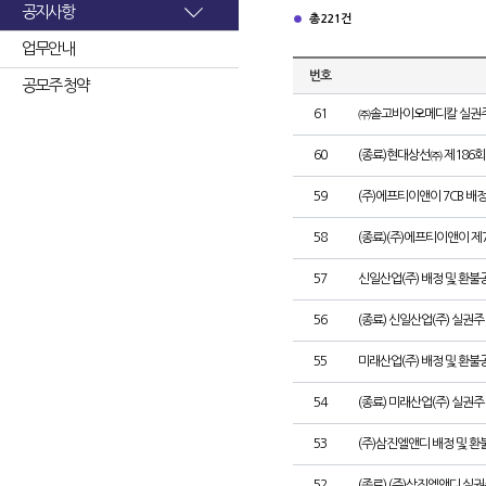
공지사항
총 221건
업무안내
번호
공모주 청약
61
㈜솔고바이오메디칼 실권주
60
(종료)현대상선㈜ 제186
59
(주)에프티이앤이 7CB 배
58
(종료)(주)에프티이앤이 
57
신일산업(주) 배정 및 환불
56
(종료) 신일산업(주) 실권
55
미래산업(주) 배정 및 환불
54
(종료) 미래산업(주) 실권
53
(주)삼진엘앤디 배정 및 
52
(종료) (주)삼진엘앤디 실