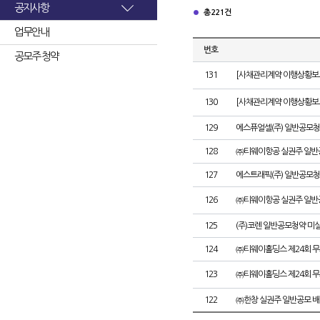
공지사항
총 221건
업무안내
번호
공모주 청약
131
[사채관리계약 이행상황보고
130
[사채관리계약 이행상황보고
129
에스퓨얼셀(주) 일반공모청
128
㈜티웨이항공 실권주 일반
127
에스트래픽(주) 일반공모청
126
㈜티웨이항공 실권주 일반
125
(주)코렌 일반공모청약 미
124
㈜티웨이홀딩스 제24회 
123
㈜티웨이홀딩스 제24회 
122
㈜한창 실권주 일반공모 배