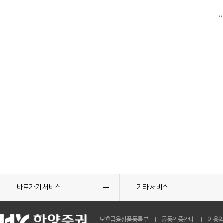
바로가기 서비스
기타 서비스
보호금융상품등록부
공동인증안내
이용