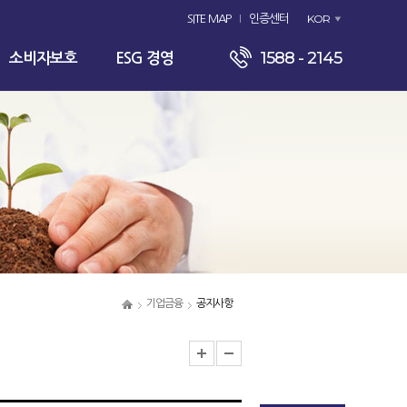
KOR
SITE MAP
인증센터
1588 - 2145
소비자보호
ESG 경영
기업금융
공지사항