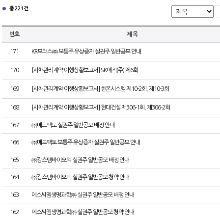
총 221건
번호
제 목
171
KR모터스㈜ 보통주 유상증자 실권주 일반공모 안내
170
[사채관리계약 이행상황보고서] SK매직(주) 제6회
169
[사채관리계약 이행상황보고서] 한온시스템 제10-2회, 제10-3회
168
[사채관리계약 이행상황보고서] 현대건설 제306-1회, 제306-2회
167
㈜메드팩토 실권주 일반공모 배정 안내
166
㈜메드팩토 보통주 유상증자 실권주 일반공모 안내
165
㈜강스템바이오텍 실권주 일반공모 배정 안내
164
㈜강스템바이오텍 실권주 일반공모 청약 안내
163
에스씨엠생명과학㈜ 실권주 일반공모 배정 안내
162
에스씨엠생명과학㈜ 실권주 일반공모 청약 안내