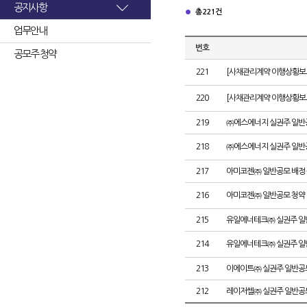
공지사항
총 221건
업무안내
번호
공모주 청약
221
[사채관리계약 이행상황보고
220
[사채관리계약 이행상황보고
219
㈜에스에너지 실권주 일반
218
㈜에스에너지 실권주 일반
217
아미코젠㈜ 일반공모 배정
216
아미코젠㈜ 일반공모 청약
215
유일에너테크㈜ 실권주 일
214
유일에너테크㈜ 실권주 일
213
이에이트㈜ 실권주 일반공
212
레이저쎌㈜ 실권주 일반공