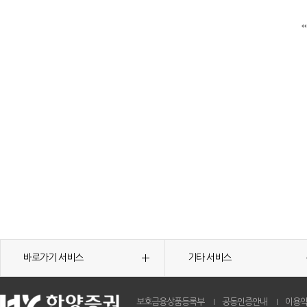
바로가기 서비스
기타 서비스
보호금융상품등록부
공동인증안내
이용