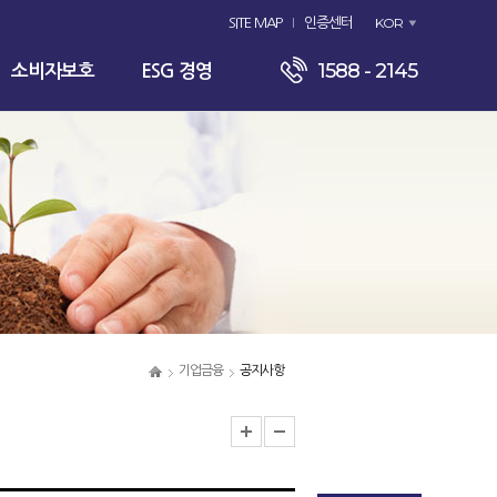
KOR
SITE MAP
인증센터
1588 - 2145
소비자보호
ESG 경영
기업금융
공지사항