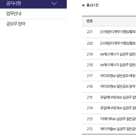
공지사항
총 221건
업무안내
번호
공모주 청약
221
[사채관리계약 이행상황보고
220
[사채관리계약 이행상황보고
219
㈜에스에너지 실권주 일반
218
㈜에스에너지 실권주 일반
217
아미코젠㈜ 일반공모 배정
216
아미코젠㈜ 일반공모 청약
215
유일에너테크㈜ 실권주 일
214
유일에너테크㈜ 실권주 일
213
이에이트㈜ 실권주 일반공
212
레이저쎌㈜ 실권주 일반공