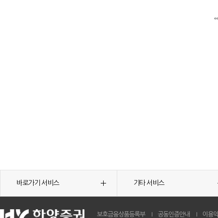
바로가기 서비스
기타 서비스
보호금융상품등록부
공동인증안내
이용