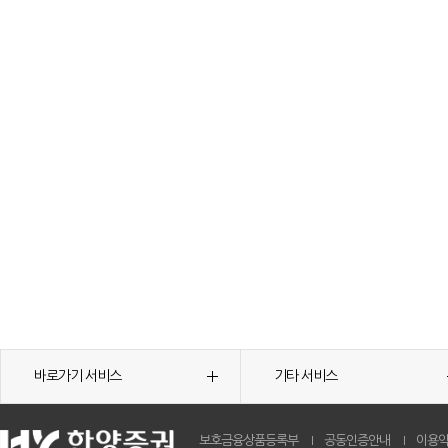
바로가기 서비스
기타 서비스
보호금융상품등록부
공동인증안내
이용