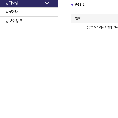
공지사항
총 221건
업무안내
번호
공모주 청약
1
(주)케이아이씨 제7회 무