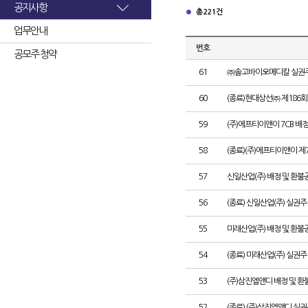
공지사항
총 221건
업무안내
번호
공모주 청약
61
㈜솔고바이오메디칼 실권주
60
(종료)현대상선㈜ 제186
59
(주)에프티이앤이 7CB 배
58
(종료)(주)에프티이앤이 
57
신일산업(주) 배정 및 환불
56
(종료) 신일산업(주) 실권
55
미래산업(주) 배정 및 환불
54
(종료) 미래산업(주) 실권
53
(주)삼진엘앤디 배정 및 
52
(종료) (주)삼진엘앤디 실