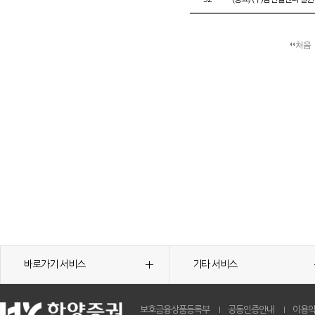
처음
바로가기 서비스
기타 서비스
보호금융상품등록부
공동인증안내
이용