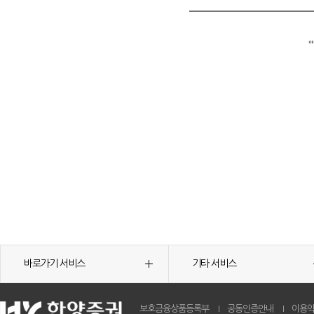
바로가기 서비스
기타 서비스
보호금융상품등록부
공동인증안내
이용