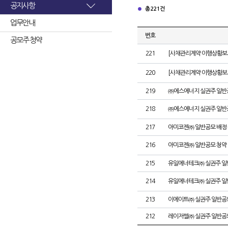
공지사항
총 221건
업무안내
번호
공모주 청약
221
[사채관리계약 이행상황보고
220
[사채관리계약 이행상황보고
219
㈜에스에너지 실권주 일반
218
㈜에스에너지 실권주 일반
217
아미코젠㈜ 일반공모 배정
216
아미코젠㈜ 일반공모 청약
215
유일에너테크㈜ 실권주 일
214
유일에너테크㈜ 실권주 일
213
이에이트㈜ 실권주 일반공
212
레이저쎌㈜ 실권주 일반공