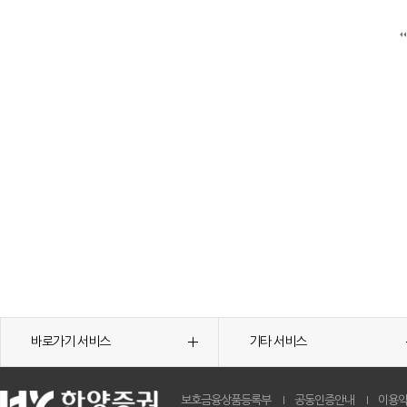
바로가기 서비스
기타 서비스
보호금융상품등록부
공동인증안내
이용