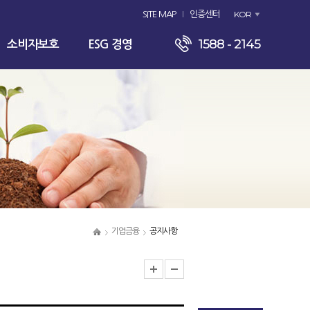
KOR
SITE MAP
인증센터
1588 - 2145
소비자보호
ESG 경영
기업금융
공지사항