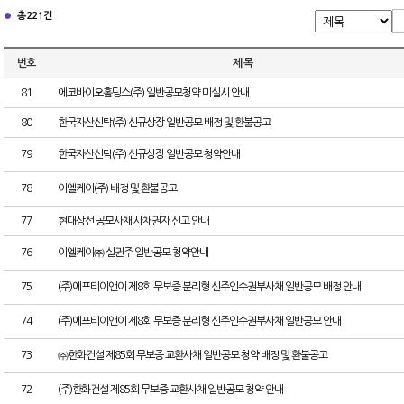
총 221건
번호
제 목
81
에코바이오홀딩스(주) 일반공모청약 미실시 안내
80
한국자산신탁(주) 신규상장 일반공모 배정 및 환불공고
79
한국자산신탁(주) 신규상장 일반공모 청약안내
78
이엘케이(주) 배정 및 환불공고
77
현대상선 공모사채 사채권자 신고 안내
76
이엘케이㈜ 실권주 일반공모 청약안내
75
(주)에프티이앤이 제8회 무보증 분리형 신주인수권부사채 일반공모 배정 안내
74
(주)에프티이앤이 제8회 무보증 분리형 신주인수권부사채 일반공모 안내
73
㈜한화건설 제85회 무보증 교환사채 일반공모 청약 배정 및 환불공고
72
(주)한화건설 제85회 무보증 교환사채 일반공모 청약 안내