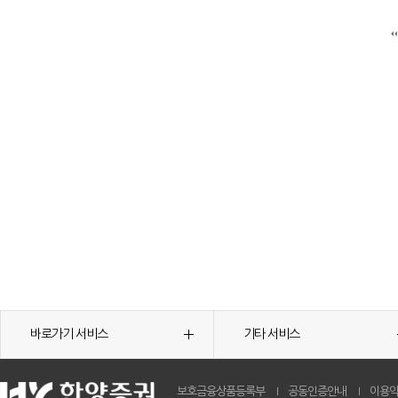
바로가기 서비스
기타 서비스
보호금융상품등록부
공동인증안내
이용