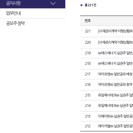
공지사항
총 221건
업무안내
번호
공모주 청약
221
[사채관리계약 이행상황보고
220
[사채관리계약 이행상황보고
219
㈜에스에너지 실권주 일반
218
㈜에스에너지 실권주 일반
217
아미코젠㈜ 일반공모 배정
216
아미코젠㈜ 일반공모 청약
215
유일에너테크㈜ 실권주 일
214
유일에너테크㈜ 실권주 일
213
이에이트㈜ 실권주 일반공
212
레이저쎌㈜ 실권주 일반공