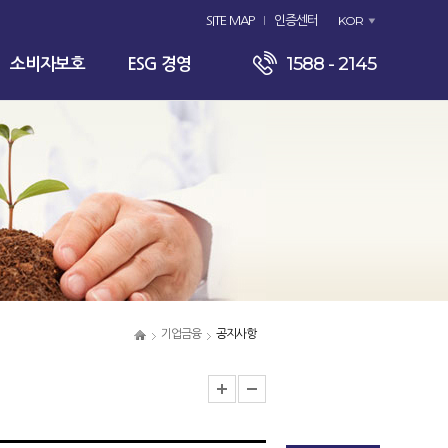
KOR
SITE MAP
인증센터
1588 - 2145
소비자보호
ESG 경영
기업금융
공지사항