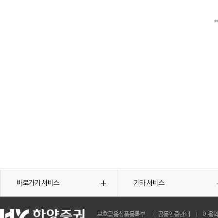
바로가기 서비스
기타 서비스
보호금융상품등록부
공동인증안내
이용