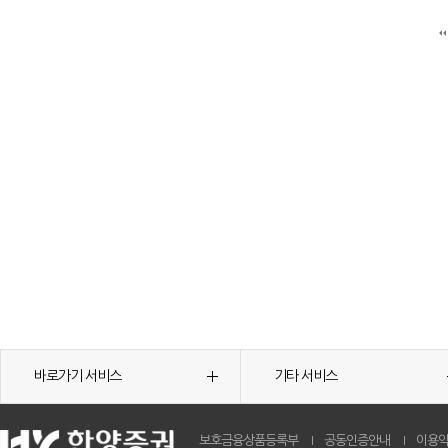
바로가기 서비스
기타 서비스
보호금융상품등록부
공동인증안내
이용