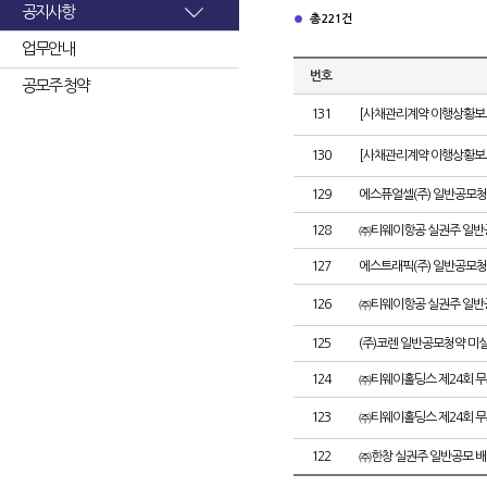
공지사항
총 221건
업무안내
번호
공모주 청약
131
[사채관리계약 이행상황보고
130
[사채관리계약 이행상황보고
129
에스퓨얼셀(주) 일반공모청
128
㈜티웨이항공 실권주 일반
127
에스트래픽(주) 일반공모청
126
㈜티웨이항공 실권주 일반
125
(주)코렌 일반공모청약 미
124
㈜티웨이홀딩스 제24회 
123
㈜티웨이홀딩스 제24회 
122
㈜한창 실권주 일반공모 배