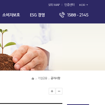
KOR
SITE MAP
인증센터
1588 - 2145
소비자보호
ESG 경영
기업금융
공지사항