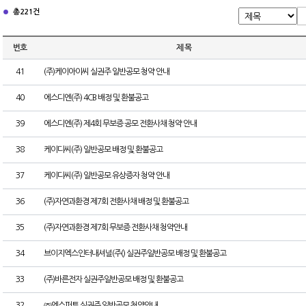
총 221건
번호
제 목
41
(주)케이아이씨 실권주 일반공모 청약 안내
40
에스디엔(주) 4CB 배정 및 환불공고
39
에스디엔(주) 제4회 무보증 공모 전환사채 청약 안내
38
케이디씨(주) 일반공모 배정 및 환불공고
37
케이디씨(주) 일반공모 유상증자 청약 안내
36
(주)자연과환경 제7회 전환사채 배정 및 환불공고
35
(주)자연과환경 제7회 무보증 전환사채 청약안내
34
브이지엑스인터내셔널(주() 실권주일반공모 배정 및 환불공고
33
(주)바른전자 실권주일반공모 배정 및 환불공고
32
㈜엔스퍼트 실권주 일반공모 청약안내