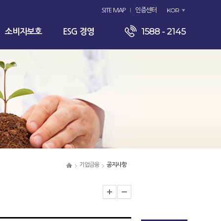
KOR
SITE MAP
인증센터
1588 - 2145
소비자보호
ESG 경영
기업금융
공지사항