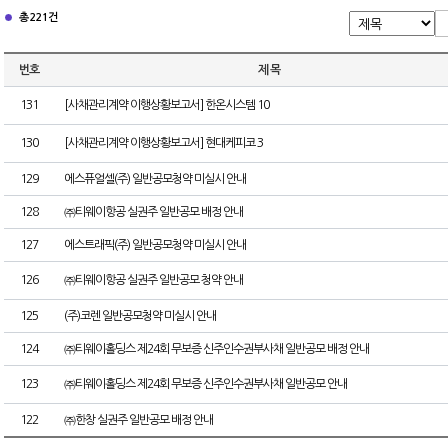
총 221건
번호
제 목
131
[사채관리계약 이행상황보고서] 한온시스템 10
130
[사채관리계약 이행상황보고서] 현대케피코 3
129
에스퓨얼셀(주) 일반공모청약 미실시 안내
128
㈜티웨이항공 실권주 일반공모 배정 안내
127
에스트래픽(주) 일반공모청약 미실시 안내
126
㈜티웨이항공 실권주 일반공모 청약 안내
125
(주)코렌 일반공모청약 미실시 안내
124
㈜티웨이홀딩스 제24회 무보증 신주인수권부사채 일반공모 배정 안내
123
㈜티웨이홀딩스 제24회 무보증 신주인수권부사채 일반공모 안내
122
㈜한창 실권주 일반공모 배정 안내