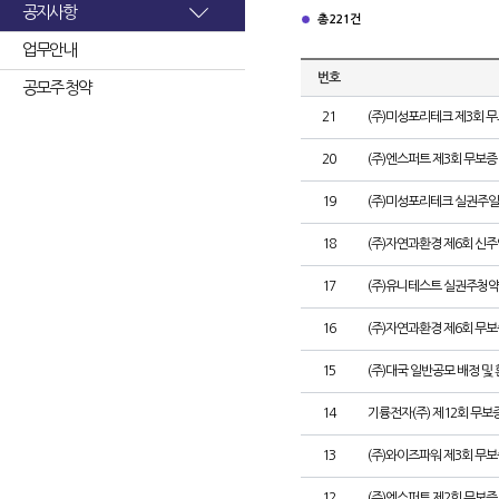
공지사항
총 221건
업무안내
번호
공모주 청약
21
(주)미성포리테크 제3회 
20
(주)엔스퍼트 제3회 무보
19
(주)미성포리테크 실권주일
18
(주)자연과환경 제6회 신
17
(주)유니테스트 실권주청약
16
(주)자연과환경 제6회 무
15
(주)대국 일반공모 배정 및
14
기륭전자(주) 제12회 무보
13
(주)와이즈파워 제3회 무보
12
(주)엔스퍼트 제2회 무보증