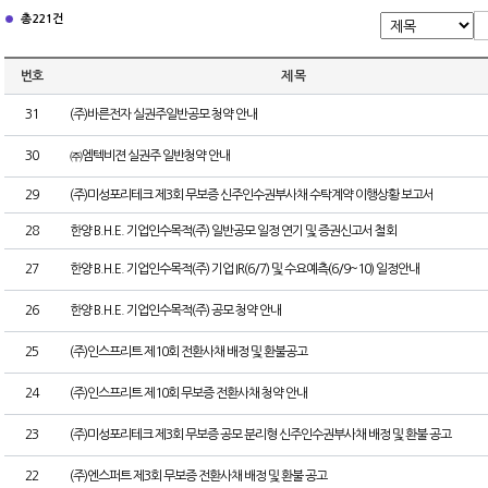
총 221건
번호
제 목
31
(주)바른전자 실권주일반공모 청약 안내
30
㈜엠텍비젼 실권주 일반청약 안내
29
(주)미성포리테크 제3회 무보증 신주인수권부사채 수탁계약 이행상황 보고서
28
한양 B.H.E. 기업인수목적(주) 일반공모 일정 연기 및 증권신고서 철회
27
한양 B.H.E. 기업인수목적(주) 기업 IR(6/7) 및 수요예측(6/9~10) 일정안내
26
한양 B.H.E. 기업인수목적(주) 공모 청약 안내
25
(주)인스프리트 제10회 전환사채 배정 및 환불공고
24
(주)인스프리트 제10회 무보증 전환사채 청약 안내
23
(주)미성포리테크 제3회 무보증 공모 분리형 신주인수권부사채 배정 및 환불 공고
22
(주)엔스퍼트 제3회 무보증 전환사채 배정 및 환불 공고