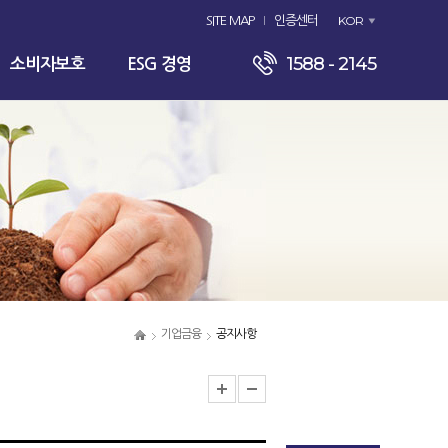
KOR
SITE MAP
인증센터
1588 - 2145
소비자보호
ESG 경영
기업금융
공지사항