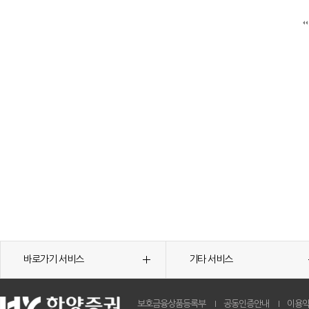
바로가기 서비스
기타 서비스
보호금융상품등록부
공동인증안내
이용