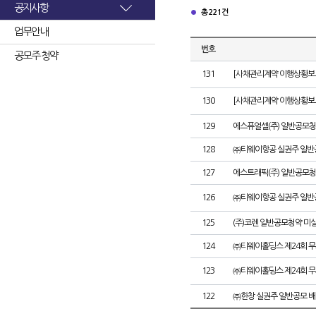
공지사항
총 221건
업무안내
번호
공모주 청약
131
[사채관리계약 이행상황보고
130
[사채관리계약 이행상황보고
129
에스퓨얼셀(주) 일반공모청
128
㈜티웨이항공 실권주 일반
127
에스트래픽(주) 일반공모청
126
㈜티웨이항공 실권주 일반
125
(주)코렌 일반공모청약 미
124
㈜티웨이홀딩스 제24회 
123
㈜티웨이홀딩스 제24회 
122
㈜한창 실권주 일반공모 배