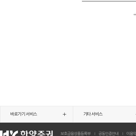
바로가기 서비스
기타 서비스
보호금융상품등록부
공동인증안내
이용