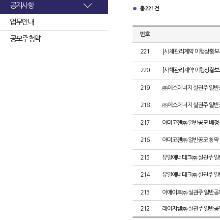
공지사항
총 221건
업무안내
번호
공모주 청약
221
[사채관리계약 이행상황보고
220
[사채관리계약 이행상황보고
219
㈜에스에너지 실권주 일반
218
㈜에스에너지 실권주 일반
217
아미코젠㈜ 일반공모 배정
216
아미코젠㈜ 일반공모 청약
215
유일에너테크㈜ 실권주 일
214
유일에너테크㈜ 실권주 일
213
이에이트㈜ 실권주 일반공
212
레이저쎌㈜ 실권주 일반공