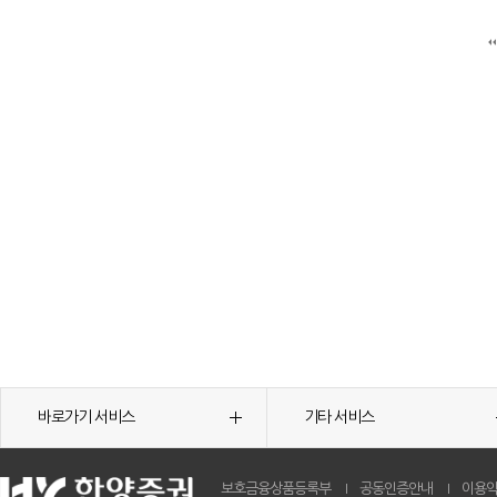
바로가기 서비스
기타 서비스
보호금융상품등록부
공동인증안내
이용