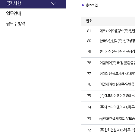
공지사항
총 221건
업무안내
번호
공모주 청약
81
에코바이오홀딩스(주) 일
80
한국자산신탁(주) 신규상장
79
한국자산신탁(주) 신규상장
78
이엘케이(주) 배정 및 환불
77
현대상선 공모사채 사채권자
76
이엘케이㈜ 실권주 일반공
75
(주)에프티이앤이 제8회 
74
(주)에프티이앤이 제8회 
73
㈜한화건설 제85회 무보증
72
(주)한화건설 제85회 무보