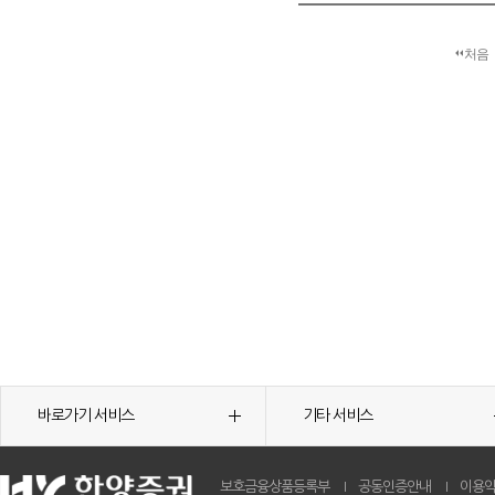
처음
바로가기 서비스
기타 서비스
보호금융상품등록부
공동인증안내
이용