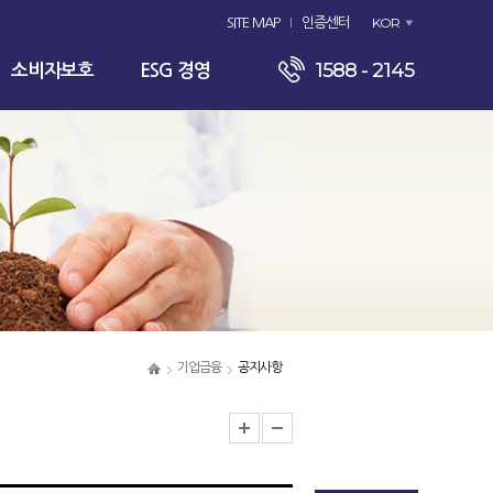
KOR
SITE MAP
인증센터
1588 - 2145
소비자보호
ESG 경영
기업금융
공지사항