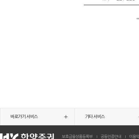
바로가기 서비스
기타 서비스
보호금융상품등록부
공동인증안내
이용