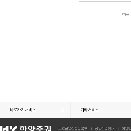
처음
바로가기 서비스
기타 서비스
보호금융상품등록부
공동인증안내
이용