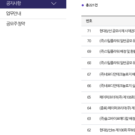
공지사항
총 221건
업무안내
번호
공모주 청약
71
현대상선 공모사채 사채권자
70
(주)스틸플라워 일반공모 
69
(주)스틸플라워 배정 및 
68
(주)스틸플라워 일반공모 
67
(주)네오디안테크놀로지 배
66
(주)네오디안테크놀로지 
65
페이퍼코리아(주) 제106
64
(종료) 페이퍼코리아(주) 
63
(주)솔고바이오메디칼 배정
62
현대상선㈜ 제186회 무보