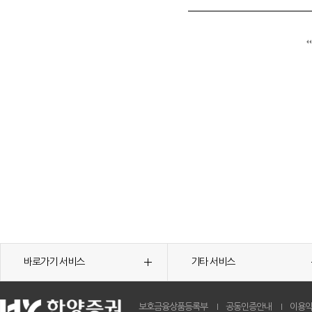
바로가기 서비스
기타 서비스
보호금융상품등록부
공동인증안내
이용