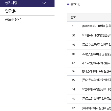
공지사항
총 221건
업무안내
번호
공모주 청약
51
㈜코아로직 7CB 배정 및 
50
이트론(주) 배정 및 환불공
49
(종료) 이트론(주) 실권주
48
미래산업(주) 배정 및 환불
47
에스디엔(주) 제7회 전환사
46
현대엘리베이터(주) 실권주
45
(주)아큐픽스 실권주 일반
44
이엘케이(주) 일반공모 배
43
(주)큐로컴 실권주 일반공모
42
(주)케이아이씨 실권주 일반