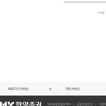
처음
바로가기 서비스
기타 서비스
보호금융상품등록부
공동인증안내
이용