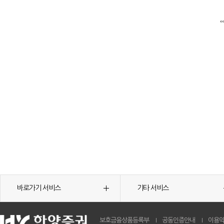
바로가기 서비스
기타 서비스
보호금융상품등록부
공동인증안내
이용